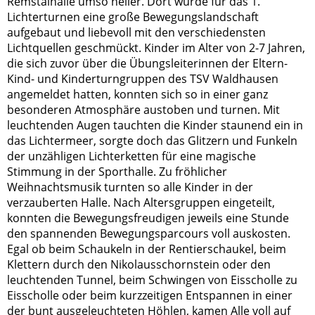
Remstalhalle umso heller. Dort wurde für das 1.
Lichterturnen eine große Bewegungslandschaft
aufgebaut und liebevoll mit den verschiedensten
Lichtquellen geschmückt. Kinder im Alter von 2-7 Jahren,
die sich zuvor über die Übungsleiterinnen der Eltern-
Kind- und Kinderturngruppen des TSV Waldhausen
angemeldet hatten, konnten sich so in einer ganz
besonderen Atmosphäre austoben und turnen. Mit
leuchtenden Augen tauchten die Kinder staunend ein in
das Lichtermeer, sorgte doch das Glitzern und Funkeln
der unzähligen Lichterketten für eine magische
Stimmung in der Sporthalle. Zu fröhlicher
Weihnachtsmusik turnten so alle Kinder in der
verzauberten Halle. Nach Altersgruppen eingeteilt,
konnten die Bewegungsfreudigen jeweils eine Stunde
den spannenden Bewegungsparcours voll auskosten.
Egal ob beim Schaukeln in der Rentierschaukel, beim
Klettern durch den Nikolausschornstein oder den
leuchtenden Tunnel, beim Schwingen von Eisscholle zu
Eisscholle oder beim kurzzeitigen Entspannen in einer
der bunt ausgeleuchteten Höhlen, kamen Alle voll auf