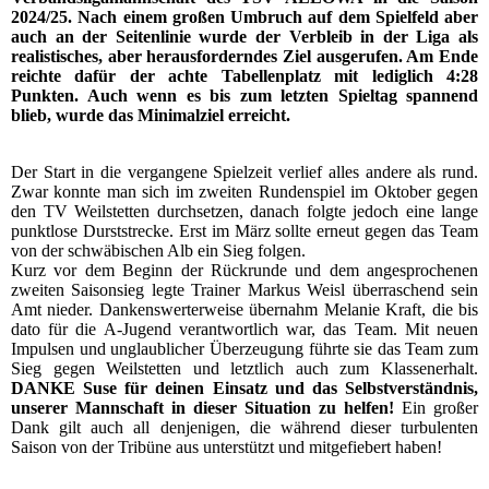
2024/25. Nach einem großen Umbruch auf dem Spielfeld aber
auch an der Seitenlinie wurde der Verbleib in der Liga als
realistisches, aber herausforderndes Ziel ausgerufen. Am Ende
reichte dafür der achte Tabellenplatz mit lediglich 4:28
Punkten. Auch wenn es bis zum letzten Spieltag spannend
blieb, wurde das Minimalziel erreicht.
Der Start in die vergangene Spielzeit verlief alles andere als rund.
Zwar konnte man sich im zweiten Rundenspiel im Oktober gegen
den TV Weilstetten durchsetzen, danach folgte jedoch eine lange
punktlose Durststrecke. Erst im März sollte erneut gegen das Team
von der schwäbischen Alb ein Sieg folgen.
Kurz vor dem Beginn der Rückrunde und dem angesprochenen
zweiten Saisonsieg legte Trainer Markus Weisl überraschend sein
Amt nieder. Dankenswerterweise übernahm Melanie Kraft, die bis
dato für die A-Jugend verantwortlich war, das Team. Mit neuen
Impulsen und unglaublicher Überzeugung führte sie das Team zum
Sieg gegen Weilstetten und letztlich auch zum Klassenerhalt.
DANKE Suse für deinen Einsatz und das Selbstverständnis,
unserer Mannschaft in dieser Situation zu helfen!
Ein großer
Dank gilt auch all denjenigen, die während dieser turbulenten
Saison von der Tribüne aus unterstützt und mitgefiebert haben!