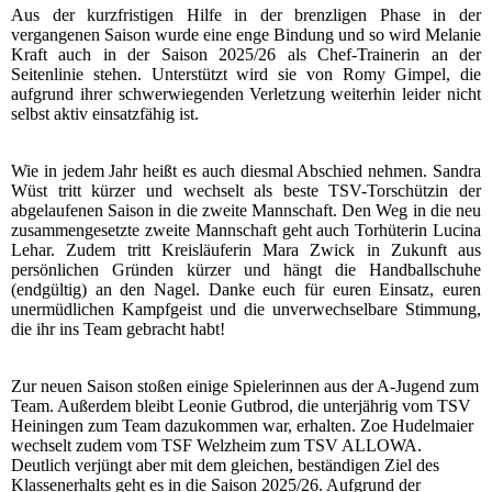
Aus der kurzfristigen Hilfe in der brenzligen Phase in der
vergangenen Saison wurde eine enge Bindung und so wird Melanie
Kraft auch in der Saison 2025/26 als Chef-Trainerin an der
Seitenlinie stehen. Unterstützt wird sie von Romy Gimpel, die
aufgrund ihrer schwerwiegenden Verletzung weiterhin leider nicht
selbst aktiv einsatzfähig ist.
Wie in jedem Jahr heißt es auch diesmal Abschied nehmen. Sandra
Wüst tritt kürzer und wechselt als beste TSV-Torschützin der
abgelaufenen Saison in die zweite Mannschaft. Den Weg in die neu
zusammengesetzte zweite Mannschaft geht auch Torhüterin Lucina
Lehar. Zudem tritt Kreisläuferin Mara Zwick in Zukunft aus
persönlichen Gründen kürzer und hängt die Handballschuhe
(endgültig) an den Nagel. Danke euch für euren Einsatz, euren
unermüdlichen Kampfgeist und die unverwechselbare Stimmung,
die ihr ins Team gebracht habt!
Zur neuen Saison stoßen einige Spielerinnen aus der A-Jugend zum
Team. Außerdem bleibt Leonie Gutbrod, die unterjährig vom TSV
Heiningen zum Team dazukommen war, erhalten. Zoe Hudelmaier
wechselt zudem vom TSF Welzheim zum TSV ALLOWA.
Deutlich verjüngt aber mit dem gleichen, beständigen Ziel des
Klassenerhalts geht es in die Saison 2025/26. Aufgrund der