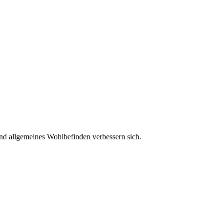
turnen 2025
ettern
ngebote im
rblick
und allgemeines Wohlbefinden verbessern sich.