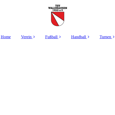
Home
Verein
Fußball
Handball
Turnen
Verantwortliche
Verantwortliche
Verantwortliche
Verant
Aktuelles
Aktuelles
Aktuelles
Akt
Geschichte
Aktive
Infos
Kooper
Waldha
Lo
Beitragsordnung
AH
TSV Alfdorf/ Lorch/
Waldhausen
Kind
Mitgliedsantrag
Jugend
Jugend
Frauen ALLOWA
Beiträge
Sponsoren /
Ange
Rundschau
Jugend
Erwa
Satzung
Schiedsrichter
Schautu
Kooperation mit