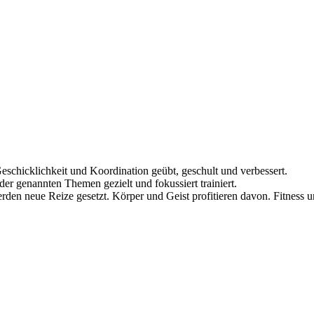
Lorch
Lichter
Kl
Alle A
Übe
schicklichkeit und Koordination geübt, geschult und verbessert.
r genannten Themen gezielt und fokussiert trainiert.
den neue Reize gesetzt. Körper und Geist profitieren davon. Fitness 